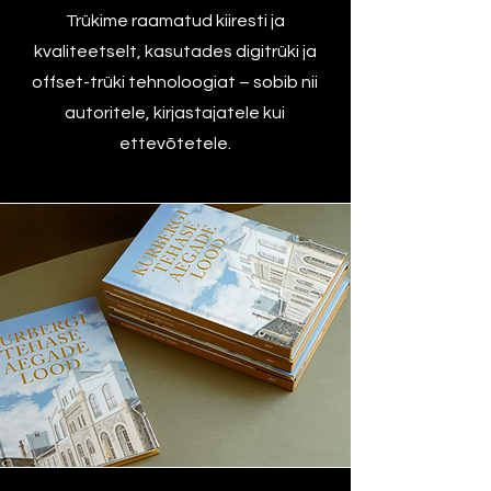
Trükime raamatud kiiresti ja
kvaliteetselt, kasutades digitrüki ja
offset-trüki tehnoloogiat – sobib nii
autoritele, kirjastajatele kui
ettevõtetele.