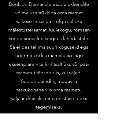
Book on Demand annab erakliendile
võimaluse trükkida oma raamat
väikese tiraažiga – olgu selleks
mälestusteraamat, luulekogu, romaan
või personaalne kingitus lähedastele.
Sa ei pea tellima suuri koguseid ega
hoidma kodus raamatulao jagu
eksemplare – telli lihtsalt üks või paar
raamatut täpselt siis, kui vajad.
See on paindlik, mugav ja
taskukohane viis oma raamatu
väljaandmiseks ning unistuse teoks
tegemiseks.