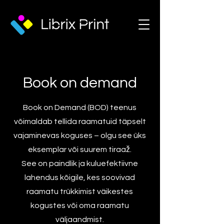
Book on demand
Book on Demand (BOD) teenus
võimaldab tellida raamatuid täpselt
vajaminevas koguses – olgu see üks
eksemplar või suurem tiraaž.
See on paindlik ja kuluefektiivne
lahendus kõigile, kes soovivad
raamatu trükkimist väikestes
kogustes või oma raamatu
väljaandmist.