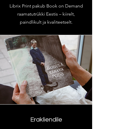
Librix Print pakub Book on Demand
raamatutrükki Eestis – kiirelt,
paindlikult ja kvaliteetselt.
Erakliendile